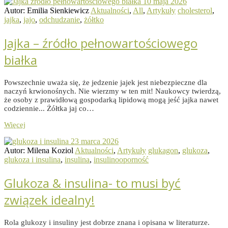
10 maja 2026
Autor: Emilia Sienkiewicz
Aktualności
,
All
,
Artykuły
cholesterol
,
jajka
,
jajo
,
odchudzanie
,
żółtko
Jajka – źródło pełnowartościowego
białka
Powszechnie uważa się, że jedzenie jajek jest niebezpieczne dla
naczyń krwionośnych. Nie wierzmy w ten mit! Naukowcy twierdzą,
że osoby z prawidłową gospodarką lipidową mogą jeść jajka nawet
codziennie... Żółtka jaj co…
Więcej
23 marca 2026
Autor: Milena Koziol
Aktualności
,
Artykuły
glukagon
,
glukoza
,
glukoza i insulina
,
insulina
,
insulinooporność
Glukoza & insulina- to musi być
związek idealny!
Rola glukozy i insuliny jest dobrze znana i opisana w literaturze.