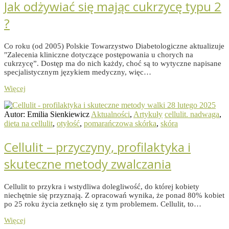
Jak odżywiać się mając cukrzycę typu 2
?
Co roku (od 2005) Polskie Towarzystwo Diabetologiczne aktualizuje
"Zalecenia kliniczne dotyczące postępowania u chorych na
cukrzycę”. Dostęp ma do nich każdy, choć są to wytyczne napisane
specjalistycznym językiem medyczny, więc…
Więcej
28 lutego 2025
Autor: Emilia Sienkiewicz
Aktualności
,
Artykuły
cellulit. nadwaga
,
dieta na cellulit
,
otyłość
,
pomarańczowa skórka
,
skóra
Cellulit – przyczyny, profilaktyka i
skuteczne metody zwalczania
Cellulit to przykra i wstydliwa dolegliwość, do któ­rej kobiety
niechętnie się przyznają. Z opracowań wynika, że ponad 80% kobiet
po 25 roku życia zetknęło się z tym problemem. Cellulit, to…
Więcej