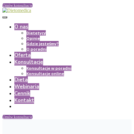
Umów konsultację
O nas
Dietetycy
Opinie
Gdzie jesteśmy?
O poradni
Oferta
Konsultacje
Konsultacje w poradni
Konsultacje online
Dieta
Webinaria
Cennik
Kontakt
Umów konsultację