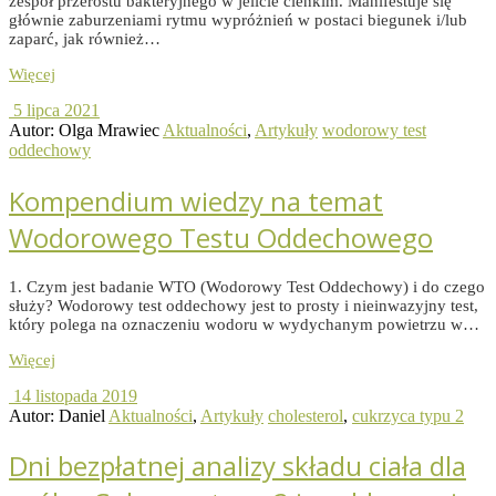
zespół przerostu bakteryjnego w jelicie cienkim. Manifestuje się
głównie zaburzeniami rytmu wypróżnień w postaci biegunek i/lub
zaparć, jak również…
Więcej
5 lipca 2021
Autor: Olga Mrawiec
Aktualności
,
Artykuły
wodorowy test
oddechowy
Kompendium wiedzy na temat
Wodorowego Testu Oddechowego
1. Czym jest badanie WTO (Wodorowy Test Oddechowy) i do czego
służy? Wodorowy test oddechowy jest to prosty i nieinwazyjny test,
który polega na oznaczeniu wodoru w wydychanym powietrzu w…
Więcej
14 listopada 2019
Autor: Daniel
Aktualności
,
Artykuły
cholesterol
,
cukrzyca typu 2
Dni bezpłatnej analizy składu ciała dla