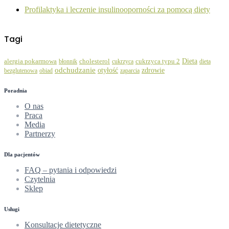
Profilaktyka i leczenie insulinooporności za pomocą diety
Tagi
Dieta
alergia pokarmowa
błonnik
cholesterol
cukrzyca
cukrzyca typu 2
dieta
odchudzanie
zdrowie
otyłość
bezglutenowa
obiad
zaparcia
Poradnia
O nas
Praca
Media
Partnerzy
Dla pacjentów
FAQ – pytania i odpowiedzi
Czytelnia
Sklep
Usługi
Konsultacje dietetyczne