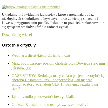
Układamy indywidualne jadłospisy , które zapewniają podaż
niezbędnych składników odżywczych oraz zawierają smaczne i
łatwe w przygotowaniu posiłki. Jedzenie to przecież rozkoszowanie
się tysiącem smaków i źródło radości życia!
Dowiedz się więcej
Ostatnie artykuły
Webinar z dietetykiem: Oś jelito-mózg
Masz podwyższony poziom cholesterolu? Dowiedz się o nim
jak najwięcej
CASE STUDY: Redukcja masy ciała u pacjentki z otyłością,
chorobą Hashimoto i insulinoopornością. Jak mądrze
schudnąć stosując analogi GLP-1 i utrzymać rezultaty na
stałe?
Jajka – źródło pełnowartościowego białka
Glukoza & insulina- to musi być związek idealny!