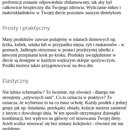
preferencji zostanie odpowiednio zbilansowany, tak aby był
całkowicie bezpieczny dla Twojego zdrowia. Wyliczanie mikro i
makroskładników w Twojej diecie pozostaw naszym dietetykom.
Prosty i praktyczny
Masy produktów zawsze podajemy w miarach domowych np.
łyżka, kubek, sztuka lub w przypadku mięsa, ryb i makaronów - w
gramach. Jadłospis otrzymasz w postaci przejrzystej tabelki z
łatwymi przepisami krok po kroku. Produkty uwzględnione w
diecie są dostępne w każdym większym sklepie spożywczym.
Posiłki możesz także przygotowywać na dwa dni.
Elastyczny
Nie lubisz schematów? To świetnie, my również - dlatego nie
stosujemy „sztywnych ram”. Co to oznacza w praktyce? To
oznacza, że wybierasz to na co masz ochotę. Każdy posiłek z jednej
grupy jak np. śniadania, przekąski, obiady, kolacje możesz zamienić
z innym z dowolnego dnia. W ten sposób otrzymujesz dziesiątki
kombinacji, bez wpływu na główny cel stosowania Twojej diety.
Jeżeli wolisz stosować się bez zmiany kolejności - również nie ma
problemu.