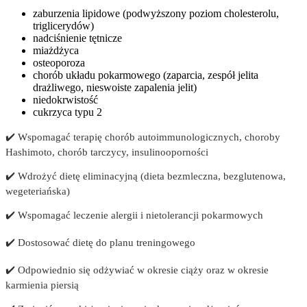
zaburzenia lipidowe (podwyższony poziom cholesterolu,
triglicerydów)
nadciśnienie tętnicze
miażdżyca
osteoporoza
chorób układu pokarmowego (zaparcia, zespół jelita
drażliwego, nieswoiste zapalenia jelit)
niedokrwistość
cukrzyca typu 2
✔️ Wspomagać terapię chorób autoimmunologicznych, choroby
Hashimoto, chorób tarczycy, insulinooporności
✔️ Wdrożyć dietę eliminacyjną (dieta bezmleczna, bezglutenowa,
wegeteriańska)
✔️ Wspomagać leczenie alergii i nietolerancji pokarmowych
✔️ Dostosować dietę do planu treningowego
✔️ Odpowiednio się odżywiać w okresie ciąży oraz w okresie
karmienia piersią