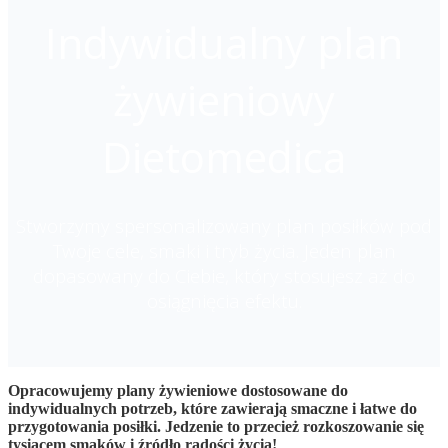
Indywidualny plan
żywieniowy
Dietomedica
Stworzymy spersonalizowany plan posiłków pod
Twoje cele, smaki i tryb życia. Jeden plan
dopasowany do Ciebie, który stosujesz aż do
osiągnięcia efektu.
Opracowujemy plany żywieniowe dostosowane do
indywidualnych potrzeb, które zawierają smaczne i łatwe do
przygotowania posiłki. Jedzenie to przecież rozkoszowanie się
tysiącem smaków i źródło radości życia!