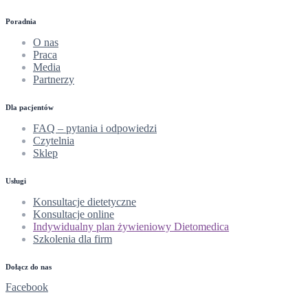
Poradnia
O nas
Praca
Media
Partnerzy
Dla pacjentów
FAQ – pytania i odpowiedzi
Czytelnia
Sklep
Usługi
Konsultacje dietetyczne
Konsultacje online
Indywidualny plan żywieniowy Dietomedica
Szkolenia dla firm
Dołącz do nas
Facebook