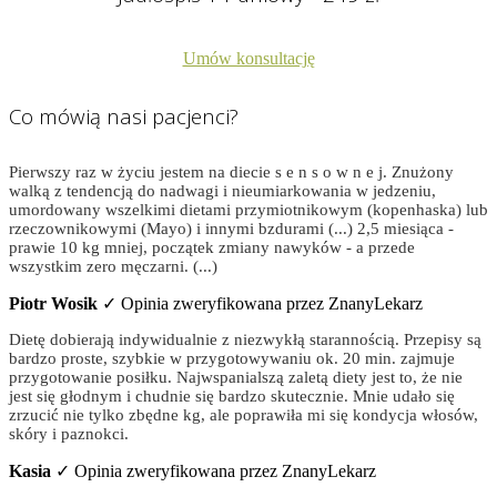
Umów konsultację
Co mówią nasi pacjenci?
Pierwszy raz w życiu jestem na diecie s e n s o w n e j. Znużony
walką z tendencją do nadwagi i nieumiarkowania w jedzeniu,
umordowany wszelkimi dietami przymiotnikowym (kopenhaska) lub
rzeczownikowymi (Mayo) i innymi bzdurami (...) 2,5 miesiąca -
prawie 10 kg mniej, początek zmiany nawyków - a przede
wszystkim zero męczarni. (...)
Piotr Wosik
✓ Opinia zweryfikowana przez ZnanyLekarz
Dietę dobierają indywidualnie z niezwykłą starannością. Przepisy są
bardzo proste, szybkie w przygotowywaniu ok. 20 min. zajmuje
przygotowanie posiłku. Najwspanialszą zaletą diety jest to, że nie
jest się głodnym i chudnie się bardzo skutecznie. Mnie udało się
zrzucić nie tylko zbędne kg, ale poprawiła mi się kondycja włosów,
skóry i paznokci.
Kasia
✓ Opinia zweryfikowana przez ZnanyLekarz