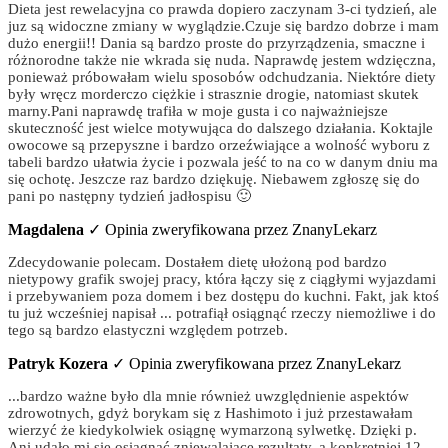
Dieta jest rewelacyjna co prawda dopiero zaczynam 3-ci tydzień, ale
juz są widoczne zmiany w wyglądzie.Czuje się bardzo dobrze i mam
dużo energii!! Dania są bardzo proste do przyrządzenia, smaczne i
różnorodne także nie wkrada się nuda. Naprawdę jestem wdzięczna,
ponieważ próbowałam wielu sposobów odchudzania. Niektóre diety
były wręcz morderczo ciężkie i strasznie drogie, natomiast skutek
marny.Pani naprawdę trafiła w moje gusta i co najważniejsze
skuteczność jest wielce motywująca do dalszego działania. Koktajle
owocowe są przepyszne i bardzo orzeźwiające a wolność wyboru z
tabeli bardzo ułatwia życie i pozwala jeść to na co w danym dniu ma
się ochotę. Jeszcze raz bardzo dziękuję. Niebawem zgłoszę się do
pani po następny tydzień jadłospisu 🙂
Magdalena
✓ Opinia zweryfikowana przez ZnanyLekarz
Zdecydowanie polecam. Dostałem dietę ułożoną pod bardzo
nietypowy grafik swojej pracy, która łączy się z ciągłymi wyjazdami
i przebywaniem poza domem i bez dostępu do kuchni. Fakt, jak ktoś
tu już wcześniej napisał ... potrafiął osiągnąć rzeczy niemożliwe i do
tego są bardzo elastyczni względem potrzeb.
Patryk Kozera
✓ Opinia zweryfikowana przez ZnanyLekarz
...bardzo ważne było dla mnie również uwzględnienie aspektów
zdrowotnych, gdyż borykam się z Hashimoto i już przestawałam
wierzyć że kiedykolwiek osiągnę wymarzoną sylwetkę. Dzięki p.
Ani udało mi się osiągnąć zniewalające rezultaty, a konkretniej 12