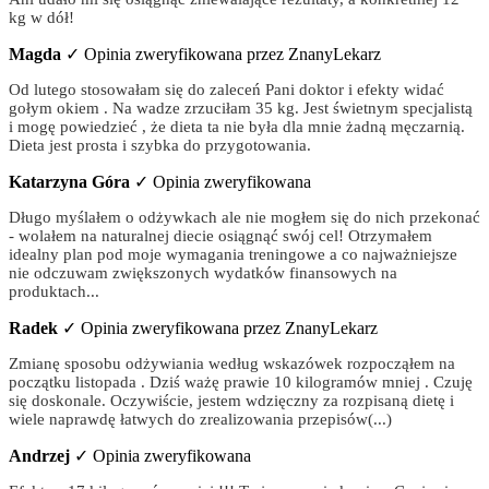
kg w dół!
Magda
✓ Opinia zweryfikowana przez ZnanyLekarz
Od lutego stosowałam się do zaleceń Pani doktor i efekty widać
gołym okiem . Na wadze zrzuciłam 35 kg. Jest świetnym specjalistą
i mogę powiedzieć , że dieta ta nie była dla mnie żadną męczarnią.
Dieta jest prosta i szybka do przygotowania.
Katarzyna Góra
✓ Opinia zweryfikowana
Długo myślałem o odżywkach ale nie mogłem się do nich przekonać
- wolałem na naturalnej diecie osiągnąć swój cel! Otrzymałem
idealny plan pod moje wymagania treningowe a co najważniejsze
nie odczuwam zwiększonych wydatków finansowych na
produktach...
Radek
✓ Opinia zweryfikowana przez ZnanyLekarz
Zmianę sposobu odżywiania według wskazówek rozpocząłem na
początku listopada . Dziś ważę prawie 10 kilogramów mniej . Czuję
się doskonale. Oczywiście, jestem wdzięczny za rozpisaną dietę i
wiele naprawdę łatwych do zrealizowania przepisów(...)
Andrzej
✓ Opinia zweryfikowana