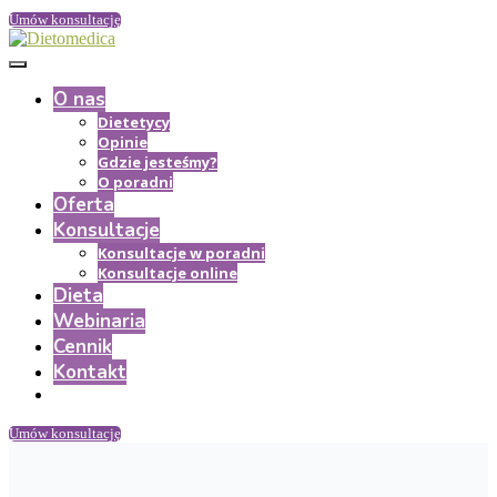
Umów konsultację
O nas
Dietetycy
Opinie
Gdzie jesteśmy?
O poradni
Oferta
Konsultacje
Konsultacje w poradni
Konsultacje online
Dieta
Webinaria
Cennik
Kontakt
Umów konsultację