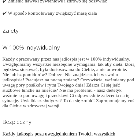
✔️ Zmienić nawyki żywieniowe i zdrowo się odżywiać
✔️ W sposób kontrolowany zwiększyć masę ciała
Zalety
W 100% indywidualny
Każdy opracowany przez nas jadłospis jest w 100% indywidualny.
Uwzględniamy wszystkie niezbędne wymagania, tak aby dieta, którą
będziesz stosować, była dostosowana do Ciebie, a nie odwrotnie.
Nie lubisz pomidorów? Dobrze. Nie znajdziesz ich w swoim
jadłospisie! Pracujesz na nocną zmianę? Oczywiście, weźmiemy pod
uwagę pory posiłków i rytm Twojego dnia! Zdarza Ci się jeść
służbowe lunche na mieście? Nie ma problemu - nasz dietetyk
weźmie to pod uwagę i przedstawi Ci odpowiednie zalecenia na tę
sytuację. Uwielbiasz słodycze? To da się zrobić! Zaproponujemy coś
dla Ciebie w zdrowszej wersji.
Bezpieczny
Każdy jadłospis poza uwzględnieniem Twoich wszystkich