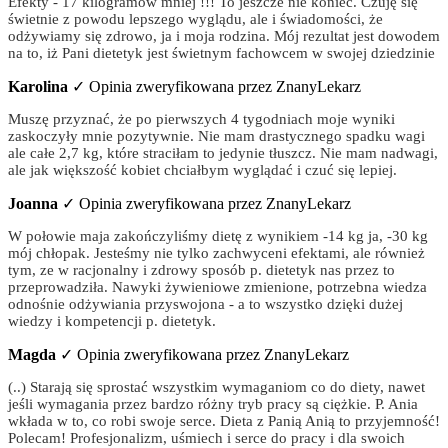
Efekty - 17 kilogramów mniej !!! To jeszcze nie koniec. Czuję się
świetnie z powodu lepszego wyglądu, ale i świadomości, że
odżywiamy się zdrowo, ja i moja rodzina. Mój rezultat jest dowodem
na to, iż Pani dietetyk jest świetnym fachowcem w swojej dziedzinie
Karolina
✓ Opinia zweryfikowana przez ZnanyLekarz
Muszę przyznać, że po pierwszych 4 tygodniach moje wyniki
zaskoczyły mnie pozytywnie. Nie mam drastycznego spadku wagi
ale całe 2,7 kg, które straciłam to jedynie tłuszcz. Nie mam nadwagi,
ale jak większość kobiet chciałbym wyglądać i czuć się lepiej.
Joanna
✓ Opinia zweryfikowana przez ZnanyLekarz
W połowie maja zakończyliśmy dietę z wynikiem -14 kg ja, -30 kg
mój chłopak. Jesteśmy nie tylko zachwyceni efektami, ale również
tym, ze w racjonalny i zdrowy sposób p. dietetyk nas przez to
przeprowadziła. Nawyki żywieniowe zmienione, potrzebna wiedza
odnośnie odżywiania przyswojona - a to wszystko dzięki dużej
wiedzy i kompetencji p. dietetyk.
Magda
✓ Opinia zweryfikowana przez ZnanyLekarz
(..) Starają się sprostać wszystkim wymaganiom co do diety, nawet
jeśli wymagania przez bardzo różny tryb pracy są ciężkie. P. Ania
wkłada w to, co robi swoje serce. Dieta z Panią Anią to przyjemność!
Polecam! Profesjonalizm, uśmiech i serce do pracy i dla swoich