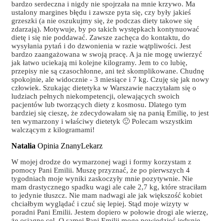
bardzo serdeczna i nigdy nie spojrzała na mnie krzywo. Ma
ustalony margines błędu i zawsze pyta się, czy były jakieś
grzeszki (a nie oszukujmy się, że podczas diety takowe się
zdarzają). Motywuje, by po takich występkach kontynuować
dietę i się nie poddawać. Zawsze zachęca do kontaktu, do
wysyłania pytań i do dzwonienia w razie wątpliwości. Jest
bardzo zaangażowana w swoją pracę. A ja nie mogę uwierzyć
jak łatwo uciekają mi kolejne kilogramy. Jem to co lubię,
przepisy nie są czasochłonne, ani też skomplikowane. Chudnę
spokojnie, ale widocznie - 3 miesiące i 7 kg. Czuję się jak nowy
człowiek. Szukając dietetyka w Warszawie naczytałam się o
ludziach pełnych niekompetencji, olewających swoich
pacjentów lub tworzących diety z kosmosu. Dlatego tym
bardziej się cieszę, że zdecydowałam się na panią Emilię, to jest
ten wymarzony i właściwy dietetyk 🙂 Polecam wszystkim
walczącym z kilogramami!
Natalia
Opinia ZnanyLekarz
W mojej drodze do wymarzonej wagi i formy korzystam z
pomocy Pani Emilii. Muszę przyznać, że po pierwszych 4
tygodniach moje wyniki zaskoczyły mnie pozytywnie. Nie
mam drastycznego spadku wagi ale całe 2,7 kg, które straciłam
to jedynie tłuszcz. Nie mam nadwagi ale jak większość kobiet
chciałbym wyglądać i czuć się lepiej. Stąd moje wizyty w
poradni Pani Emilii. Jestem dopiero w połowie drogi ale wierzę,
że osiągnę cel. O samej Pani Emilii mogę powiedzieć jedynie