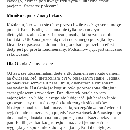
każdego, biorącą pod uwagę tryb życia i ulubione smaki
pacjenta. Szczerze polecam!
Monika
Opinia ZnanyLekarz
Każdemu, kto waha się choć przez chwilę z całego serca mogę
polecić Panią Emilię. Jest ona nie tylko wspaniałym
dietetykiem, ale też miłą i otwartą osobą, która zachęca do
kontaktu. Ułożona przez nią dieta od samego początku była
idealnie dopasowana do moich upodobań i potrzeb, a efekt
diety jest po prostu fenomenalny. Podsumowując, jest smacznie
i skutecznie!
Ola
Opinia ZnanyLekarz
Od zawsze utożsamiałam dietę z głodzeniem się i katowaniem
na ćwiczeni. Mój metabolizm był w opłakanym stanie. Jednak
po pierwszej wizycie u pani Emilii, diametralnie zmieniłam
nastawienie. Ustalenie jadłospisu było poprzedzone długim i
szczegółowym wywiadem. Pani dietetyk pytała co jem
najczęściej, co lubię, a czego nie lubię jeść, jak bardzo lubię
gotować i czy mam dostęp do konkretnych składników.
Następnie analiza składu masy ciała, szczegółowe omówienie i
wyjaśnienie co oznaczają pojedyńcze wartości. Już następnego
dnia analizę dostałam na moją pocztę email. Każda wizyta u
pani Emilii jest bardzo profesjonalna, ale i jednocześnie
wygląda jak spotkanie z dobrą znajomą. Pani dietetyk jest