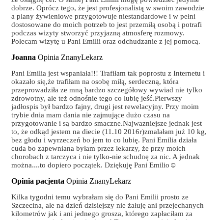
dobrze. Oprócz tego, że jest profesjonalistą w swoim zawodzie
a plany żywieniowe przygotowuje niestandardowe i w pełni
dostosowane do moich potrzeb to jest przemiłą osobą i potrafi
podczas wizyty stworzyć przyjazną atmosferę rozmowy.
Polecam wizytę u Pani Emilii oraz odchudzanie z jej pomocą.
Joanna
Opinia ZnanyLekarz
Pani Emilia jest wspaniała!!! Trafiłam tak poprostu z Internetu i
okazało się,że trafiłam na osobę miłą, serdeczną, która
przeprowadziła ze mną bardzo szczegółowy wywiad nie tylko
zdrowotny, ale też odnośnie tego co lubię jeść.Pierwszy
jadłospis był bardzo fajny, drugi jest rewelacyjny. Przy moim
trybie dnia mam dania nie zajmujące dużo czasu na
przygotowanie i są bardzo smaczne.Najwazniejsze jednak jest
to, że odkąd jestem na diecie (11.10 2016r)zmalałam już 10 kg,
bez głodu i wyrzeczeń bo jem to co lubię. Pani Emilia działa
cuda bo zapewniana byłam przez lekarzy, że przy moich
chorobach z tarczyca i nie tylko-nie schudnę za nic. A jednak
można....to dopiero początek. Dziękuję Pani Emilio☺
Opinia pacjenta
Opinia ZnanyLekarz
Kilka tygodni temu wybrałam się do Pani Emilii prosto ze
Szczecina, ale na dzień dzisiejszy nie żałuję ani przejechanych
kilometrów jak i ani jednego grosza, którego zapłaciłam za