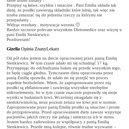
same dobre zmiany !
Przepisy są łatwe, szybkie i smaczne . Pani Emilia układa tak
dietę, że posiłki zawierają składniki które lubię, tak więc nie
trzeba zmuszać się do jedzenia rzeczy za którymi nie
przepadamy .
Widząc rezultaty , motywacja wzrasta 🙂
Bardzo szczerze polecam wszystkim Dietomedice oraz wizytę u
pani Emilii Sienkiewicz.
Pozdrawiam!
Gizella
Opinia ZnanyLekarz
Od pół roku jestem na diecie opracowanej przez panią Emilię
Sienkiewicz. W tym czasie udało mi się schudnąć 17 kg.
Przystępując do odchudzania bałam się przede wszystkim tego,
że będę ciągle głodna. Tymczasem dieta opracowana przez
panią Emilię sprawiła, że udało mi się przejść ten proces
zupełnie bezboleśnie. Wiem, że zaproponowane przez nią
posiłki są zbilansowane i zawierają wszystkie niezbędne
mikroelementy, bo w tym czasie znacznie poprawiły się moje
wyniki w badaniach krwi. Wcześniej zmagałam się z
niedokrwistością, teraz poziom żelaza we krwi jest w normie.
Zaproponowane przez panią Emilię posiłki są smaczne i proste
do przygotowania. Przed opracowaniem diety zawsze wypytuje
pacjentów, jakich rzeczy nie jadają i umieszcza ich w menu.
Jestem bardzo zadowolona ze współpracy z panią Emilią
Sienkiewicz. Przede mną kolejne, równie trudne wyzwanie –