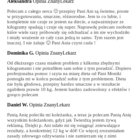
Aleksandra
Opinia ZnanyLekarz
Polecam z całego serca 🙂 przepisy Pani Ani są świetne, proste
w przygotowaniu, smaczne, różnorodne. Jem to co lubie, i
kompletnie nie czuje ze jestem na diecie, a najważniejsze ze
kilogramy spadają i czuje się super. Naprawdę polecam osobom
które wiele razy próbowały się odchudzać a im nie wychodziło
i miały wrażenie ze cały czas jedzą to samo. Tym razem jest
inaczej. I nie żaluje 🙂 Pani Ania czyni cuda !
Dominika G.
Opinia ZnanyLekarz
Od dłuższego czasu miałem problem z kilkoma zbędnymi
kilogramami i nie potrafiłem sam sobie z tym poradzić. Dopiero
profesjonalna pomoc i szyta na miarę dieta od Pani Moniki
pomogła mi w końcu poradzić sobie z tym problemem. Dieta
nie była głodowa, przepisy bardzo smaczne a w rezultacie
zgubiłem prawie 10 kg. Jestem bardzo zadowolony z efektów i
gorąco polecam
Daniel W.
Opinia ZnanyLekarz
Panią Anię poleciła mi koleżanka, a teraz ja polecam Panią Anię
wszystkim koleżankom, gdyż jak Twierdzą jestem żywą
reklamą. Dzięki p. Ani udało mi się osiągnąć zniewalające
rezultaty, a konkretniej 12 kg w dół! Co więcej zrozumiałam
zasady zdrowego odżywiania i nie zamierzam się z nimi