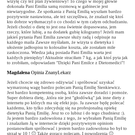
wizytę czy też plan żywieniowy! To czego w mojej głowie
dokonała Pani Emilia samą rozmową w gabinecie jest
niewiarygodne. Ze spotkania z Panią Emilią wyszłam bardzo
pozytywnie nastawiona, ale też szczęśliwa, że znalazł się ktoś
kto dobrze wytłumaczył o co chodzi w tym całym odchudzaniu.
Jeżeli chodzi o dietę to jest ona świetnie dopasowana, jem
rzeczy, które lubię, a na dodatek gubię kilogramy! Jeżeli mam
jakieś pytania Pani Emilia zawsze służy radą i odpisuje na
każdego maila Zawsze myślałam, że wizyta u dietetyka i
ułożenie jadłospisu to kolosalne koszta, ale zostałam mile
zaskoczona. Wiedza jaką posiada Pani Emilia warta jest
każdych pieniędzy! Aktualnie straciłam 7 kg, a jak ktoś pyta jak
to zrobiłam, odpowiadam "Dzięki Pani Emilce z Dietomedici"!
Magdalena
Opinia ZnanyLekarz
Jeżeli chcecie się zdrowo odżywiać i spróbować uzyskać
wymarzoną wagę bardzo polecam Panią Emilię Sienkiewicz.
Jest bardzo kompetentną osobą, która zawsze doradzi i pomoże.
Super dobiera dietę, ,która nie jest "głodówką" jak inne diety z
internetu po których ma się efekt jojo. Ja zawsze będę polecać
każdemu, kto tylko zdecyduję się na profesjonalną opiekę
dietetyka Panią Emilię. Jesz to co lubisz i do tego chudniesz :).
Ja jestem bardzo zadowolona z tego, że wybrałam Panią Emilię
i znalazłam Ją w internecie dzięki pozytywnym opiniom
postanowiłam spróbować i jestem bardzo zadowolona bo był to
strzał w 10 ! 🙂 Także gorąco polecam. I powodzenia 🙂