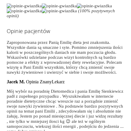
(100% pozytywnych
opinii)
Opinie pacjentów
Zaproponowana przez Panią Emilię dieta jest znakomita.
Wszystkie dania są smaczne i syte. Pomimo zmniejszenia ilości
kalorii w poszczególnych daniach nie mam poczucia głodu.
Wskazówki udzielane podczas wizyt kontrolnych są bardzo
pomocne a efekty z wprowadzonej diety rewelacyjne. Polecam
wizytę u Pani Emilii wszystkim, którzy chcą zmienić swoje
nawyki żywieniowe i uwierzyć w siebie i swoje możliwości.
Jacek M.
Opinia ZnanyLekarz
Mój wybór na poradnię Dietomedica i pania Emilię Sienkiewicz
padł z zupełnego przypadku . Wyszukiwałam w internecie
poradnie dietetyczne chcąc wreszcie raz a porządnie zmienić
swoje nawyki żywieniowe . Na podstawie bardzo pozytywnych
opinii na temat pani Emilii , zdecydowałam się i absolutnie nie
żałuję, Jestem po ponad miesięcznej diecie i juz widzę rezultaty
, nie tylko w mniejszej ilosci kg 😉 ale też w ogólnym
samopoczuciu, wiekszęj ilości energii , podejściu do jedzenia ...