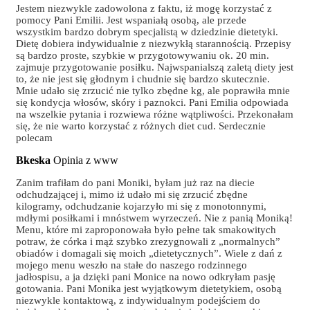
Jestem niezwykle zadowolona z faktu, iż mogę korzystać z
pomocy Pani Emilii. Jest wspaniałą osobą, ale przede
wszystkim bardzo dobrym specjalistą w dziedzinie dietetyki.
Dietę dobiera indywidualnie z niezwykłą starannością. Przepisy
są bardzo proste, szybkie w przygotowywaniu ok. 20 min.
zajmuje przygotowanie posiłku. Najwspanialszą zaletą diety jest
to, że nie jest się głodnym i chudnie się bardzo skutecznie.
Mnie udało się zrzucić nie tylko zbędne kg, ale poprawiła mnie
się kondycja włosów, skóry i paznokci. Pani Emilia odpowiada
na wszelkie pytania i rozwiewa różne wątpliwości. Przekonałam
się, że nie warto korzystać z różnych diet cud. Serdecznie
polecam
Bkeska
Opinia z www
Zanim trafiłam do pani Moniki, byłam już raz na diecie
odchudzającej i, mimo iż udało mi się zrzucić zbędne
kilogramy, odchudzanie kojarzyło mi się z monotonnymi,
mdłymi posiłkami i mnóstwem wyrzeczeń. Nie z panią Moniką!
Menu, które mi zaproponowała było pełne tak smakowitych
potraw, że córka i mąż szybko zrezygnowali z „normalnych”
obiadów i domagali się moich „dietetycznych”. Wiele z dań z
mojego menu weszło na stałe do naszego rodzinnego
jadłospisu, a ja dzięki pani Monice na nowo odkryłam pasję
gotowania. Pani Monika jest wyjątkowym dietetykiem, osobą
niezwykle kontaktową, z indywidualnym podejściem do