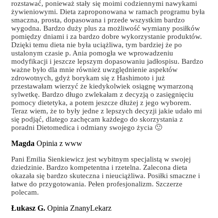
rozstawać, ponieważ stały się moimi codziennymi nawykami
żywieniowymi. Dieta zaproponowana w ramach programu była
smaczna, prosta, dopasowana i przede wszystkim bardzo
wygodna. Bardzo duży plus za możliwość wymiany posiłków
pomiędzy dniami i za bardzo dobre wykorzystanie produktów.
Dzięki temu dieta nie była uciążliwa, tym bardziej że po
ustalonym czasie p. Ania pomogła we wprowadzeniu
modyfikacji i jeszcze lepszym dopasowaniu jadłospisu. Bardzo
ważne było dla mnie również uwzględnienie aspektów
zdrowotnych, gdyż borykam się z Hashimoto i już
przestawałam wierzyć że kiedykolwiek osiągnę wymarzoną
sylwetkę. Bardzo długo zwlekałam z decyzją o zasięgnięciu
pomocy dietetyka, a potem jeszcze dłużej z jego wyborem.
Teraz wiem, że to były jedne z lepszych decyzji jakie udało mi
się podjąć, dlatego zachęcam każdego do skorzystania z
poradni Dietomedica i odmiany swojego życia 🙂
Magda
Opinia z www
Pani Emilia Sienkiewicz jest wybitnym specjalistą w swojej
dziedzinie. Bardzo kompetentna i rzetelna. Zalecona dieta
okazała się bardzo skuteczna i nieuciążliwa. Posiłki smaczne i
łatwe do przygotowania. Pełen profesjonalizm. Szczerze
polecam.
Łukasz G.
Opinia ZnanyLekarz