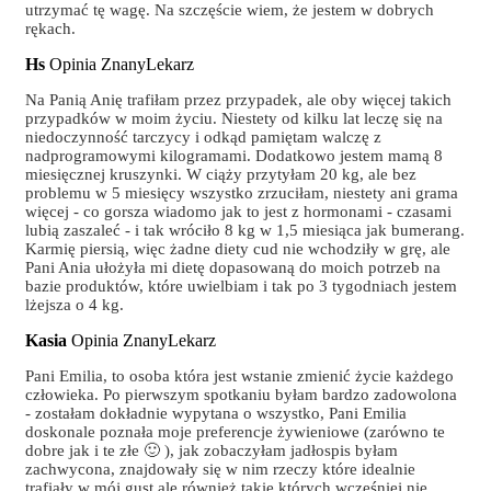
utrzymać tę wagę. Na szczęście wiem, że jestem w dobrych
rękach.
Hs
Opinia ZnanyLekarz
Na Panią Anię trafiłam przez przypadek, ale oby więcej takich
przypadków w moim życiu. Niestety od kilku lat leczę się na
niedoczynność tarczycy i odkąd pamiętam walczę z
nadprogramowymi kilogramami. Dodatkowo jestem mamą 8
miesięcznej kruszynki. W ciąży przytyłam 20 kg, ale bez
problemu w 5 miesięcy wszystko zrzuciłam, niestety ani grama
więcej - co gorsza wiadomo jak to jest z hormonami - czasami
lubią zaszaleć - i tak wróciło 8 kg w 1,5 miesiąca jak bumerang.
Karmię piersią, więc żadne diety cud nie wchodziły w grę, ale
Pani Ania ułożyła mi dietę dopasowaną do moich potrzeb na
bazie produktów, które uwielbiam i tak po 3 tygodniach jestem
lżejsza o 4 kg.
Kasia
Opinia ZnanyLekarz
Pani Emilia, to osoba która jest wstanie zmienić życie każdego
człowieka. Po pierwszym spotkaniu byłam bardzo zadowolona
- zostałam dokładnie wypytana o wszystko, Pani Emilia
doskonale poznała moje preferencje żywieniowe (zarówno te
dobre jak i te złe 🙂 ), jak zobaczyłam jadłospis byłam
zachwycona, znajdowały się w nim rzeczy które idealnie
trafiały w mój gust ale również takie których wcześniej nie