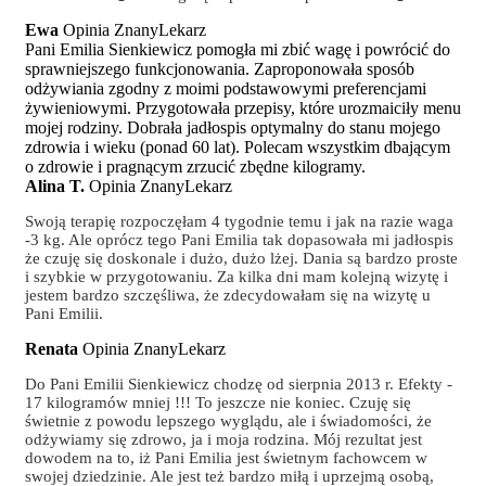
Ewa
Opinia ZnanyLekarz
Pani Emilia Sienkiewicz pomogła mi zbić wagę i powrócić do
sprawniejszego funkcjonowania. Zaproponowała sposób
odżywiania zgodny z moimi podstawowymi preferencjami
żywieniowymi. Przygotowała przepisy, które urozmaiciły menu
mojej rodziny. Dobrała jadłospis optymalny do stanu mojego
zdrowia i wieku (ponad 60 lat). Polecam wszystkim dbającym
o zdrowie i pragnącym zrzucić zbędne kilogramy.
Alina T.
Opinia ZnanyLekarz
Swoją terapię rozpoczęłam 4 tygodnie temu i jak na razie waga
-3 kg. Ale oprócz tego Pani Emilia tak dopasowała mi jadłospis
że czuję się doskonale i dużo, dużo lżej. Dania są bardzo proste
i szybkie w przygotowaniu. Za kilka dni mam kolejną wizytę i
jestem bardzo szczęśliwa, że zdecydowałam się na wizytę u
Pani Emilii.
Renata
Opinia ZnanyLekarz
Do Pani Emilii Sienkiewicz chodzę od sierpnia 2013 r. Efekty -
17 kilogramów mniej !!! To jeszcze nie koniec. Czuję się
świetnie z powodu lepszego wyglądu, ale i świadomości, że
odżywiamy się zdrowo, ja i moja rodzina. Mój rezultat jest
dowodem na to, iż Pani Emilia jest świetnym fachowcem w
swojej dziedzinie. Ale jest też bardzo miłą i uprzejmą osobą,