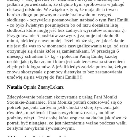
jadłam a powiedziałam, że chętnie bym spróbowała w jakiejś
ciekawej odsłonie. W związku z tym, że moja dieta trwała
bardzo długo po pewnym czasie brakowało mi czegoś
słodkiego - oczywiście postanowiłam napisać o tym Pani Emilii
- co było świetnym posunięciem bo od razu dostałam listę
słodkości które mogę jeść bez żadnych wyrzutów sumienia ;).
Przygotowanie 5 posiłków zazwyczaj zajmuje mi około 30
minut, niekiedy nawet mniej. Jeżeli okaże się, że jakieś danie
nie jest dla was to w momencie zasygnalizowania tego, od razu
otrzymuje się dania które są zamiennikami. W przeciągu 6
miesięcy schudłam 17 kg - i polecam Panią Emilię każdej
osobie jaką tylko znam i która jest zainteresowana straceniem
zbędnych kilogramów. A jeżeli kiedyś zajdzie potrzeba, żebym
znowu skorzystała z pomocy dietetyka to bez zastanowienia
umówię się na wizytę do Pani Emilii!!!!
Natalia
Opinia ZnanyLekarz
Zdecydowanie polecam skorzystanie z usług Pani Moniki
Stromkie-Złamaniec. Pani Monika potrafi dostosować się do
potrzeb pacjenta zarówno jeśli chodzi o sferę żywienia jak
również , możliwości finansowych oraz czasu , mobilne
godziny wizyt . Jest osobą która wspiera na duchu jak również
potrafi być nieugięta, co jest niezmiernie ważne podczas walki
ze złymi nawykami żywieniowymi.