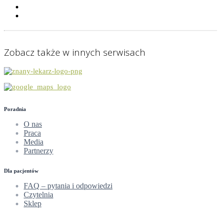
Gdzie jesteśmy?
O poradni
Zobacz także w innych serwisach
Poradnia
O nas
Praca
Media
Partnerzy
Dla pacjentów
FAQ – pytania i odpowiedzi
Czytelnia
Sklep