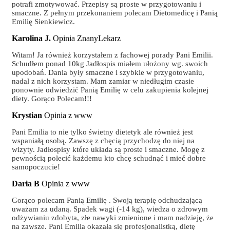
potrafi zmotywować. Przepisy są proste w przygotowaniu i
smaczne. Z pełnym przekonaniem polecam Dietomedicę i Panią
Emilię Sienkiewicz.
Karolina J.
Opinia ZnanyLekarz
Witam! Ja również korzystałem z fachowej porady Pani Emilii.
Schudłem ponad 10kg Jadłospis miałem ułożony wg. swoich
upodobań. Dania były smaczne i szybkie w przygotowaniu,
nadal z nich korzystam. Mam zamiar w niedługim czasie
ponownie odwiedzić Panią Emilię w celu zakupienia kolejnej
diety. Gorąco Polecam!!!
Krystian
Opinia z www
Pani Emilia to nie tylko świetny dietetyk ale również jest
wspaniałą osobą. Zawszę z chęcią przychodzę do niej na
wizyty. Jadłospisy które układa są proste i smaczne. Mogę z
pewnością polecić każdemu kto chcę schudnąć i mieć dobre
samopoczucie!
Daria B
Opinia z www
Gorąco polecam Panią Emilię . Swoją terapię odchudzającą
uważam za udaną. Spadek wagi (-14 kg), wiedza o zdrowym
odżywianiu zdobyta, złe nawyki zmienione i mam nadzieję, że
na zawsze. Pani Emilia okazała się profesjonalistką, dietę