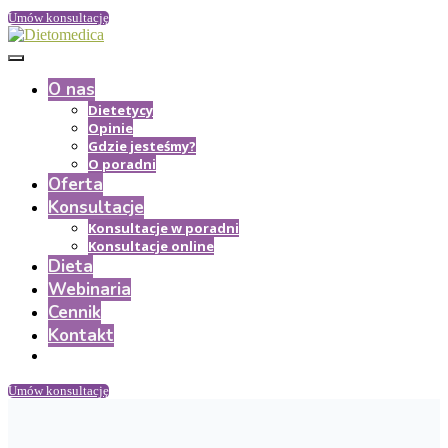
Umów konsultację
O nas
Dietetycy
Opinie
Gdzie jesteśmy?
O poradni
Oferta
Konsultacje
Konsultacje w poradni
Konsultacje online
Dieta
Webinaria
Cennik
Kontakt
Umów konsultację