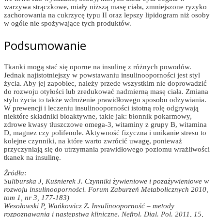
warzywa strączkowe, miały niższą masę ciała, zmniejszone ryzyko
zachorowania na cukrzycę typu II oraz lepszy lipidogram niż osoby
w ogóle nie spożywające tych produktów.
Podsumowanie
Tkanki mogą stać się oporne na insulinę z różnych powodów.
Jednak najistotniejszy w powstawaniu insulinooporności jest styl
życia. Aby jej zapobiec, należy przede wszystkim nie doprowadzić
do rozwoju otyłości lub zredukować nadmierną masę ciała. Zmiana
stylu życia to także wdrożenie prawidłowego sposobu odżywiania.
W prewencji i leczeniu insulinooporności istotną rolę odgrywają
niektóre składniki bioaktywne, takie jak: błonnik pokarmowy,
zdrowe kwasy tłuszczowe omega-3, witaminy z grupy B, witamina
D, magnez czy polifenole. Aktywność fizyczna i unikanie stresu to
kolejne czynniki, na które warto zwrócić uwagę, ponieważ
przyczyniają się do utrzymania prawidłowego poziomu wrażliwości
tkanek na insulinę.
Źródła:
Suliburska J, Kuśnierek J. Czynniki żywieniowe i pozażywieniowe w
rozwoju insulinooporności. Forum Zaburzeń Metabolicznych 2010,
tom 1, nr 3, 177-183)
Wesołowski P, Wańkowicz Z. Insulinooporność – metody
rozpoznawania i następstwa kliniczne. Nefrol. Dial. Pol. 2011, 15,