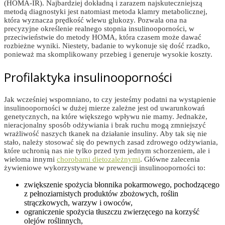
(HOMA-IR). Najbardziej dokładną i zarazem najskuteczniejszą
metodą diagnostyki jest natomiast metoda klamry metabolicznej,
która wyznacza prędkość wlewu glukozy. Pozwala ona na
precyzyjne określenie realnego stopnia insulinooporności, w
przeciwieństwie do metody HOMA, która czasem może dawać
rozbieżne wyniki. Niestety, badanie to wykonuje się dość rzadko,
ponieważ ma skomplikowany przebieg i generuje wysokie koszty.
Profilaktyka insulinooporności
Jak wcześniej wspomniano, to czy jesteśmy podatni na wystąpienie
insulinooporności w dużej mierze zależne jest od uwarunkowań
genetycznych, na które większego wpływu nie mamy. Jednakże,
nieracjonalny sposób odżywiania i brak ruchu mogą zmniejszyć
wrażliwość naszych tkanek na działanie insuliny. Aby tak się nie
stało, należy stosować się do pewnych zasad zdrowego odżywiania,
które uchronią nas nie tylko przed tym jednym schorzeniem, ale i
wieloma innymi
chorobami dietozależnymi
. Główne zalecenia
żywieniowe wykorzystywane w prewencji insulinooporności to:
zwiększenie spożycia błonnika pokarmowego, pochodzącego
z pełnoziarnistych produktów zbożowych, roślin
strączkowych, warzyw i owoców,
ograniczenie spożycia tłuszczu zwierzęcego na korzyść
olejów roślinnych,