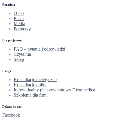
Poradnia
O nas
Praca
Media
Partnerzy
Dla pacjentów
FAQ – pytania i odpowiedzi
Czytelnia
Sklep
Usługi
Konsultacje dietetyczne
Konsultacje online
Indywidualny plan żywieniowy Dietomedica
Szkolenia dla firm
Dołącz do nas
Facebook