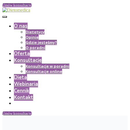
Umów konsultację
O nas
Dietetycy
Opinie
Gdzie jesteśmy?
O poradni
Oferta
Konsultacje
Konsultacje w poradni
Konsultacje online
Dieta
Webinaria
Cennik
Kontakt
Umów konsultację