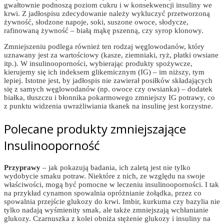
gwałtownie podnoszą poziom cukru i w konsekwencji insuliny we
krwi. Z jadłospisu zdecydowanie należy wykluczyć przetworzoną
żywność, słodzone napoje, soki, suszone owoce, słodycze,
rafinowaną żywność – białą mąkę pszenną, czy syrop klonowy.
Zmniejszeniu podlega również ten rodzaj węglowodanów, który
uznawany jest za wartościowy (kasze, ziemniaki, ryż, płatki owsiane
itp.). W insulinooporności, wybierając produkty spożywcze,
kierujemy się ich indeksem glikemicznym (IG) – im niższy, tym
lepiej. Istotne jest, by jadłospis nie zawierał posiłków składających
się z samych węglowodanów (np. owoce czy owsianka) – dodatek
białka, tłuszczu i błonnika pokarmowego zmniejszy IG potrawy, co
z punktu widzenia uwrażliwiania tkanek na insulinę jest korzystne.
Polecane produkty zmniejszające
Insulinooporność
Przyprawy
– jak pokazują badania, ich zaletą jest nie tylko
wydobycie smaku potraw. Niektóre z nich, ze względu na swoje
właściwości, mogą być pomocne w leczeniu insulinooporności. I tak
na przykład cynamon spowalnia opróżnianie żołądka, przez co
spowalnia przejście glukozy do krwi. Imbir, kurkuma czy bazylia nie
tylko nadają wyśmienity smak, ale także zmniejszają wchłanianie
glukozy. Czarnuszka z kolei obniża stężenie glukozy i insuliny na