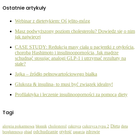
Ostatnie artykuły
Webinar z dietetykiem: Oś jelito-mózg
Masz podwyższony poziom cholesterolu? Dowiedz się o nim
jak najwięcej
CASE STUDY: Redukcja masy ciała u pacjentki z otyłością,
chorobą Hashimoto i insulinoopornością. Jak mądrze
schudnąć stosując analogi GLP-1 i utrzymać rezultaty na
stałe?
Jajka – źródło pełnowartościowego białka
Glukoza & insulina- to musi być związek idealny!
Profilaktyka i leczenie insulinooporności za pomocą diety
Tagi
Dieta
alergia pokarmowa
błonnik
cholesterol
cukrzyca
cukrzyca typu 2
dieta
odchudzanie
zdrowie
otyłość
bezglutenowa
obiad
zaparcia