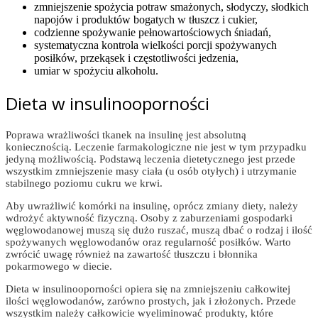
zmniejszenie spożycia potraw smażonych, słodyczy, słodkich
napojów i produktów bogatych w tłuszcz i cukier,
codzienne spożywanie pełnowartościowych śniadań,
systematyczna kontrola wielkości porcji spożywanych
posiłków, przekąsek i częstotliwości jedzenia,
umiar w spożyciu alkoholu.
Dieta w insulinooporności
Poprawa wrażliwości tkanek na insulinę jest absolutną
koniecznością. Leczenie farmakologiczne nie jest w tym przypadku
jedyną możliwością. Podstawą leczenia dietetycznego jest przede
wszystkim zmniejszenie masy ciała (u osób otyłych) i utrzymanie
stabilnego poziomu cukru we krwi.
Aby uwrażliwić komórki na insulinę, oprócz zmiany diety, należy
wdrożyć aktywność fizyczną. Osoby z zaburzeniami gospodarki
węglowodanowej muszą się dużo ruszać, muszą dbać o rodzaj i ilość
spożywanych węglowodanów oraz regularność posiłków. Warto
zwrócić uwagę również na zawartość tłuszczu i błonnika
pokarmowego w diecie.
Dieta w insulinooporności opiera się na zmniejszeniu całkowitej
ilości węglowodanów, zarówno prostych, jak i złożonych. Przede
wszystkim należy całkowicie wyeliminować produkty, które