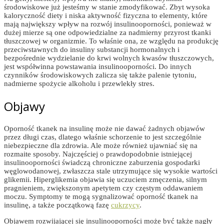
środowiskowe już jesteśmy w stanie zmodyfikować. Zbyt wysoka
kaloryczność diety i niska aktywność fizyczna to elementy, które
mają największy wpływ na rozwój insulinooporności, ponieważ w
dużej mierze są one odpowiedzialne za nadmierny przyrost tkanki
tłuszczowej w organizmie. To właśnie ona, ze względu na produkcję
przeciwstawnych do insuliny substancji hormonalnych i
bezpośrednie wydzielanie do krwi wolnych kwasów tłuszczowych,
jest współwinna powstawania insulinooporności. Do innych
czynników środowiskowych zalicza się także palenie tytoniu,
nadmierne spożycie alkoholu i przewlekły stres.
Objawy
Oporność tkanek na insulinę może nie dawać żadnych objawów
przez długi czas, dlatego właśnie schorzenie to jest szczególnie
niebezpieczne dla zdrowia. Ale może również ujawniać się na
rozmaite sposoby. Najczęściej o prawdopodobnie istniejącej
insulinooporności świadczą chroniczne zaburzenia gospodarki
węglowodanowej, zwłaszcza stale utrzymujące się wysokie wartości
glikemii. Hiperglikemia objawia się uczuciem zmęczenia, silnym
pragnieniem, zwiększonym apetytem czy częstym oddawaniem
moczu. Symptomy te mogą sygnalizować oporność tkanek na
insulinę, a także początkową fazę
cukrzycy
.
Objawem rozwijającej się insulinooporności może być także nagły