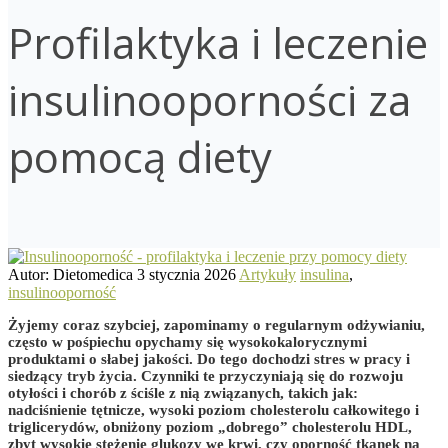
Profilaktyka i leczenie
insulinooporności za
pomocą diety
Autor: Dietomedica
3 stycznia 2026
Artykuły
insulina
,
insulinooporność
Żyjemy coraz szybciej, zapominamy o regularnym odżywianiu,
często w pośpiechu opychamy się wysokokalorycznymi
produktami o słabej jakości. Do tego dochodzi stres w pracy i
siedzący tryb życia. Czynniki te przyczyniają się do rozwoju
otyłości i chorób z ściśle z nią związanych, takich jak:
nadciśnienie tętnicze, wysoki poziom cholesterolu całkowitego i
triglicerydów, obniżony poziom „dobrego” cholesterolu HDL,
zbyt wysokie stężenie glukozy we krwi, czy oporność tkanek na