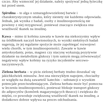
czczo. Aby wzmocnić jej działanie, należy spożywać jedną łyżeczkę
tuż przed snem.
Spirulina
– to alga o szmaragdowozielonej barwie i
charakterystycznym smaku, który niestety nie każdemu odpowiada.
Jednak, jak wynika z badań, osoby z insulinoopornością nie
powinny z niej rezygnować, ponieważ znacząco zwiększa ona
wrażliwość tkanek na insulinę.
Kawa
– mimo iż kofeina zawarta w kawie ma niekorzystny wpływ
na śródbłonek naczyń krwionośnych, to wyniki niektórych badań
sugerują, że jej regularne spożycie może zapobiegać rozwojowi
wielu chorób, w tym insulinooporności. Zawarte w kawie
antyoksydanty, potas, magnez czy niacynę wykazują pozytywne
działanie na metabolizm glukozy i tym samym mogą zrównoważyć
negatywny wpływ kofeiny na ryzyko incydentów sercowo-
naczyniowych.
Zielona herbata
– w piciu zielonej herbaty trudno doszukać się
jakichkolwiek minusów. Jest ona niezwykłym napojem, chociażby
ze względu na dużą zawartość katechin – substancji o wysokim
potencjale przeciwutleniającym. Zielona herbata może być pomocna
w leczeniu insulinooporności, ponieważ blokuje transport glukozy
do adipocytów (komórek magazynujących tłuszcz) i zwiększa do
mięśni, co powoduje zwiększoną wrażliwość tkanek na insulinę, a
dodatkowo dobrze wpływa na proces odchudzania.