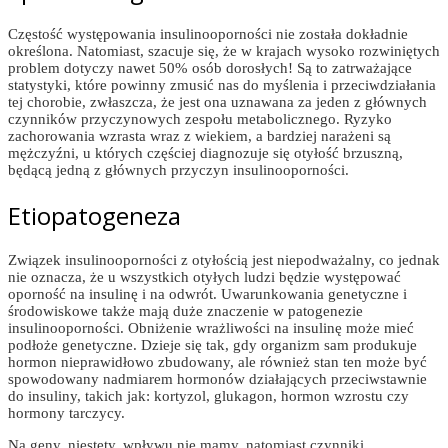
Częstość występowania insulinooporności nie została dokładnie
określona. Natomiast, szacuje się, że w krajach wysoko rozwiniętych
problem dotyczy nawet 50% osób dorosłych! Są to zatrważające
statystyki, które powinny zmusić nas do myślenia i przeciwdziałania
tej chorobie, zwłaszcza, że jest ona uznawana za jeden z głównych
czynników przyczynowych zespołu metabolicznego. Ryzyko
zachorowania wzrasta wraz z wiekiem, a bardziej narażeni są
mężczyźni, u których częściej diagnozuje się otyłość brzuszną,
będącą jedną z głównych przyczyn insulinooporności.
Etiopatogeneza
Związek insulinooporności z otyłością jest niepodważalny, co jednak
nie oznacza, że u wszystkich otyłych ludzi będzie występować
oporność na insulinę i na odwrót. Uwarunkowania genetyczne i
środowiskowe także mają duże znaczenie w patogenezie
insulinooporności. Obniżenie wrażliwości na insulinę może mieć
podłoże genetyczne. Dzieje się tak, gdy organizm sam produkuje
hormon nieprawidłowo zbudowany, ale również stan ten może być
spowodowany nadmiarem hormonów działających przeciwstawnie
do insuliny, takich jak: kortyzol, glukagon, hormon wzrostu czy
hormony tarczycy.
Na geny, niestety, wpływu nie mamy, natomiast czynniki