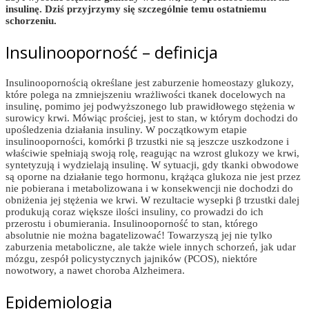
insulinę. Dziś przyjrzymy się szczególnie temu ostatniemu
schorzeniu.
Insulinooporność – definicja
Insulinoopornością określane jest zaburzenie homeostazy glukozy,
które polega na zmniejszeniu wrażliwości tkanek docelowych na
insulinę, pomimo jej podwyższonego lub prawidłowego stężenia w
surowicy krwi. Mówiąc prościej, jest to stan, w którym dochodzi do
upośledzenia działania insuliny. W początkowym etapie
insulinooporności, komórki β trzustki nie są jeszcze uszkodzone i
właściwie spełniają swoją rolę, reagując na wzrost glukozy we krwi,
syntetyzują i wydzielają insulinę. W sytuacji, gdy tkanki obwodowe
są oporne na działanie tego hormonu, krążąca glukoza nie jest przez
nie pobierana i metabolizowana i w konsekwencji nie dochodzi do
obniżenia jej stężenia we krwi. W rezultacie wysepki β trzustki dalej
produkują coraz większe ilości insuliny, co prowadzi do ich
przerostu i obumierania. Insulinooporność to stan, którego
absolutnie nie można bagatelizować! Towarzyszą jej nie tylko
zaburzenia metaboliczne, ale także wiele innych schorzeń, jak udar
mózgu, zespół policystycznych jajników (PCOS), niektóre
nowotwory, a nawet choroba Alzheimera.
Epidemiologia