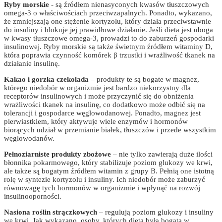
Ryby morskie
- są źródłem nienasyconych kwasów tłuszczowych
omega-3 o właściwościach przeciwzapalnych. Ponadto, wykazano,
że zmniejszają one stężenie kortyzolu, który działa przeciwstawnie
do insuliny i blokuje jej prawidłowe działanie. Jeśli dieta jest uboga
w kwasy tłuszczowe omega-3, prowadzi to do zaburzeń gospodarki
insulinowej. Ryby morskie są także świetnym źródłem witaminy D,
która poprawia czynność komórek β trzustki i wrażliwość tkanek na
działanie insulinę.
Kakao i gorzka czekolada
– produkty te są bogate w magnez,
którego niedobór w organizmie jest bardzo niekorzystny dla
receptorów insulinowych i może przyczynić się do obniżenia
wrażliwości tkanek na insulinę, co dodatkowo może odbić się na
tolerancji i gospodarce węglowodanowej. Ponadto, magnez jest
pierwiastkiem, który aktywuje wiele enzymów i hormonów
biorących udział w przemianie białek, tłuszczów i przede wszystkim
węglowodanów.
Pełnoziarniste produkty zbożowe
– nie tylko zawierają duże ilości
błonnika pokarmowego, który stabilizuje poziom glukozy we krwi,
ale także są bogatym źródłem witamin z grupy B. Pełnią one istotną
rolę w syntezie kortyzolu i insuliny. Ich niedobór może zaburzyć
równowagę tych hormonów w organizmie i wpłynąć na rozwój
insulinooporności.
Nasiona roślin strączkowych
– regulują poziom glukozy i insuliny
we krwi. Jak wykazano, osoby, których dieta była bogata w