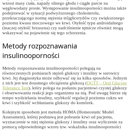
wzrost masy ciała, napady silnego głodu i ciągłe parcie na
węglowodany proste. Występowanie insulinooporności można także
podejrzewać w sytuacji podwyższonego cholesterolu,
przekraczającego normę stężenia trójglicerydów czy zwiększonego
poziomu kwasu moczowego we krwi. Otyłość typu androidalnego
(inaczej otyłość brzuszna) czy nadciśnienie tętnicze również mogą
wskazywać na pojawienie się tego schorzenia.
Metody rozpoznawania
insulinooporności
Metody rozpoznawania insulinooporności polegają na
równoczesnych pomiarach stężeń glukozy i insuliny w surowicy
krwi. Jej diagnostyka może odbywać się na kilka sposobów. Jednym
z nich jest test doustnego obciążenia glukozą (
OGTT – Oral Glucose
Tolerance Test
), który polega na podaniu pacjentowi czystej glukozy
i obserwowaniu reakcji jego organizmu na nią. Pod uwagę bierze się
tempo wydzielania insuliny, szybkość regulacji poziomu cukru we
krwi i szybkość wchłaniania glukozy do komórek.
Kolejnym sposobem jest metoda HOMA (Homeostatic Model
Assessment), której podstawą jest pobranie krwi od pacjenta,
wyznaczenie w niej stężenia glukozy i insuliny oraz wyliczenie za
pomocą odpowiedniego wzoru tzw. wskaźnika insulinooporności