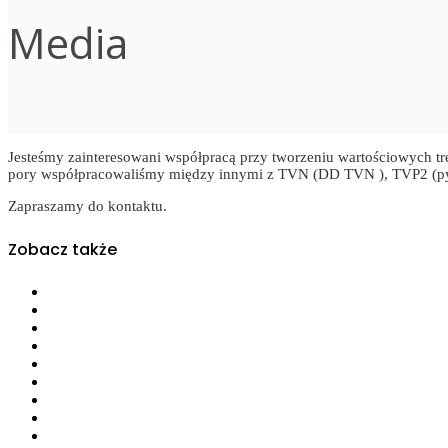
Media
Jesteśmy zainteresowani współpracą przy tworzeniu wartościowych tre
pory współpracowaliśmy między innymi z TVN (DD TVN ), TVP2 (pyta
Zapraszamy do kontaktu.
Zobacz także
Odchudzanie
Choroby dietozależne
Choroby autoimmunologiczne, choroba Hashimoto, choroby ta
Alergie i nietolerancje pokarmowe
Dzieci i młodzież
Kobiety planujące ciążę, kobiety w ciąży, kobiety karmiące pier
Zdrowe odżywianie
Żywieniowe wspomaganie płodności
Diety bezglutenowe