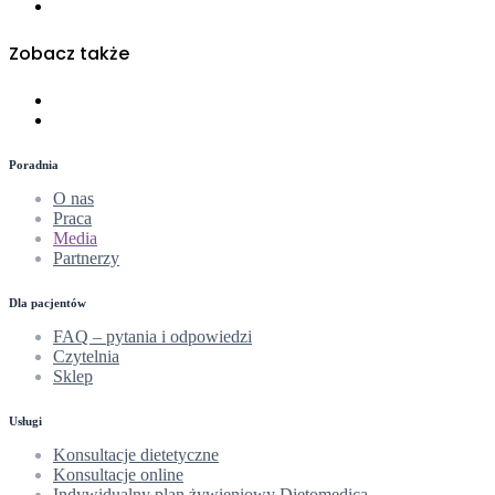
Diety wegetariańskie
Zobacz także
Najnowsze szkolenia
Webinaria
Poradnia
O nas
Praca
Media
Partnerzy
Dla pacjentów
FAQ – pytania i odpowiedzi
Czytelnia
Sklep
Usługi
Konsultacje dietetyczne
Konsultacje online
Indywidualny plan żywieniowy Dietomedica