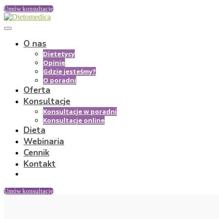
Umów konsultację
O nas
Dietetycy
Opinie
Gdzie jesteśmy?
O poradni
Oferta
Konsultacje
Konsultacje w poradni
Konsultacje online
Dieta
Webinaria
Cennik
Kontakt
Umów konsultację