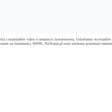
ści i materiałów video o tematyce żywieniowej. Udzielamy wywiadów ora
nie na śniadanie), WP.PL, NaTemat.pl oraz wieloma portalami intern
rczycy
sią