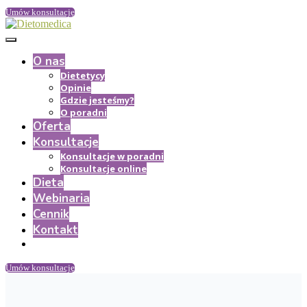
Umów konsultację
O nas
Dietetycy
Opinie
Gdzie jesteśmy?
O poradni
Oferta
Konsultacje
Konsultacje w poradni
Konsultacje online
Dieta
Webinaria
Cennik
Kontakt
Umów konsultację