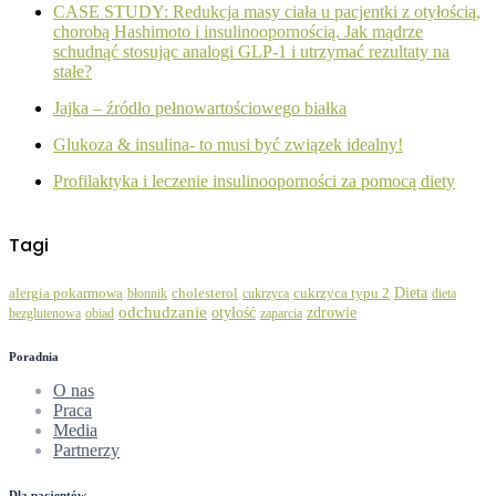
CASE STUDY: Redukcja masy ciała u pacjentki z otyłością,
chorobą Hashimoto i insulinoopornością. Jak mądrze
schudnąć stosując analogi GLP-1 i utrzymać rezultaty na
stałe?
Jajka – źródło pełnowartościowego białka
Glukoza & insulina- to musi być związek idealny!
Profilaktyka i leczenie insulinooporności za pomocą diety
Tagi
Dieta
alergia pokarmowa
błonnik
cholesterol
cukrzyca
cukrzyca typu 2
dieta
odchudzanie
zdrowie
otyłość
bezglutenowa
obiad
zaparcia
Poradnia
O nas
Praca
Media
Partnerzy
Dla pacjentów