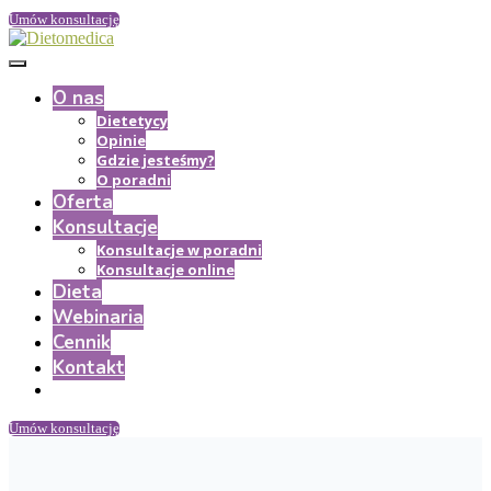
Umów konsultację
O nas
Dietetycy
Opinie
Gdzie jesteśmy?
O poradni
Oferta
Konsultacje
Konsultacje w poradni
Konsultacje online
Dieta
Webinaria
Cennik
Kontakt
Umów konsultację