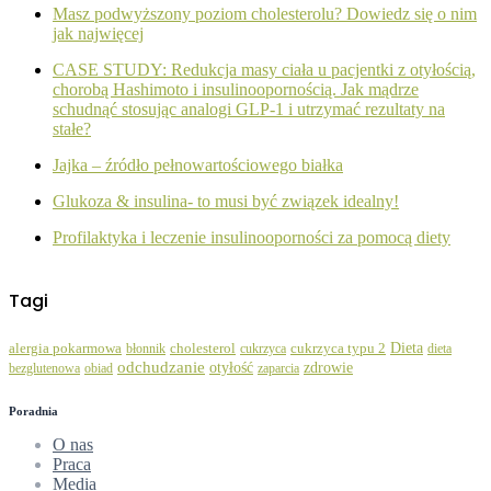
Masz podwyższony poziom cholesterolu? Dowiedz się o nim
jak najwięcej
CASE STUDY: Redukcja masy ciała u pacjentki z otyłością,
chorobą Hashimoto i insulinoopornością. Jak mądrze
schudnąć stosując analogi GLP-1 i utrzymać rezultaty na
stałe?
Jajka – źródło pełnowartościowego białka
Glukoza & insulina- to musi być związek idealny!
Profilaktyka i leczenie insulinooporności za pomocą diety
Tagi
Dieta
alergia pokarmowa
błonnik
cholesterol
cukrzyca
cukrzyca typu 2
dieta
odchudzanie
zdrowie
otyłość
bezglutenowa
obiad
zaparcia
Poradnia
O nas
Praca
Media