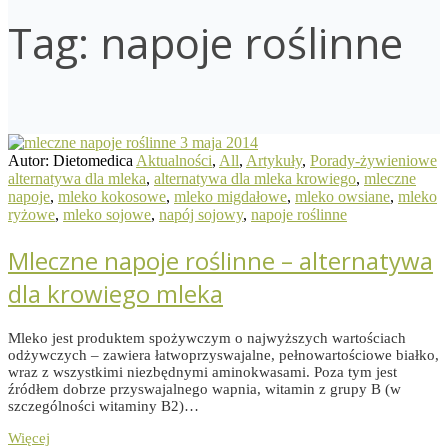
Tag:
napoje roślinne
3 maja 2014
Autor: Dietomedica
Aktualności
,
All
,
Artykuły
,
Porady-żywieniowe
alternatywa dla mleka
,
alternatywa dla mleka krowiego
,
mleczne
napoje
,
mleko kokosowe
,
mleko migdałowe
,
mleko owsiane
,
mleko
ryżowe
,
mleko sojowe
,
napój sojowy
,
napoje roślinne
Mleczne napoje roślinne – alternatywa
dla krowiego mleka
Mleko jest produktem spożywczym o najwyższych wartościach
odżywczych – zawiera łatwoprzyswajalne, pełnowartościowe białko,
wraz z wszystkimi niezbędnymi aminokwasami. Poza tym jest
źródłem dobrze przyswajalnego wapnia, witamin z grupy B (w
szczególności witaminy B2)…
Więcej