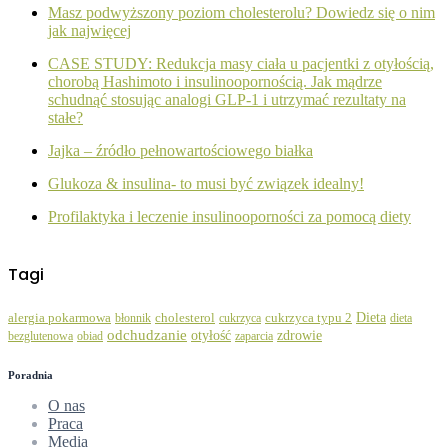
Masz podwyższony poziom cholesterolu? Dowiedz się o nim
jak najwięcej
CASE STUDY: Redukcja masy ciała u pacjentki z otyłością,
chorobą Hashimoto i insulinoopornością. Jak mądrze
schudnąć stosując analogi GLP-1 i utrzymać rezultaty na
stałe?
Jajka – źródło pełnowartościowego białka
Glukoza & insulina- to musi być związek idealny!
Profilaktyka i leczenie insulinooporności za pomocą diety
Tagi
Dieta
alergia pokarmowa
błonnik
cholesterol
cukrzyca
cukrzyca typu 2
dieta
odchudzanie
zdrowie
otyłość
bezglutenowa
obiad
zaparcia
Poradnia
O nas
Praca
Media