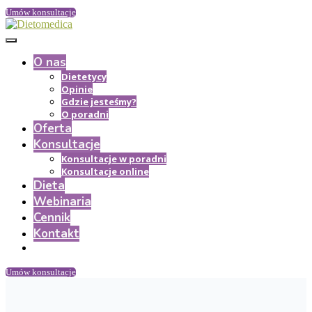
Umów konsultację
O nas
Dietetycy
Opinie
Gdzie jesteśmy?
O poradni
Oferta
Konsultacje
Konsultacje w poradni
Konsultacje online
Dieta
Webinaria
Cennik
Kontakt
Umów konsultację