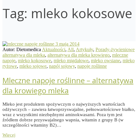
Tag:
mleko kokosowe
3 maja 2014
Autor: Dietomedica
Aktualności
,
All
,
Artykuły
,
Porady-żywieniowe
alternatywa dla mleka
,
alternatywa dla mleka krowiego
,
mleczne
napoje
,
mleko kokosowe
,
mleko migdałowe
,
mleko owsiane
,
mleko
ryżowe
,
mleko sojowe
,
napój sojowy
,
napoje roślinne
Mleczne napoje roślinne – alternatywa
dla krowiego mleka
Mleko jest produktem spożywczym o najwyższych wartościach
odżywczych – zawiera łatwoprzyswajalne, pełnowartościowe białko,
wraz z wszystkimi niezbędnymi aminokwasami. Poza tym jest
źródłem dobrze przyswajalnego wapnia, witamin z grupy B (w
szczególności witaminy B2)…
Więcej