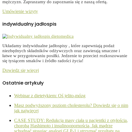
mężczyzn. Zapraszamy do zapoznania się z naszą ofertą.
Umówienie wizyty
indywidualny jadłospis
Układamy indywidualne jadłospisy , które zapewniają podaż
niezbędnych składników odżywczych oraz zawierają smaczne i
łatwe w przygotowaniu posiłki. Jedzenie to przecież rozkoszowanie
się tysiącem smaków i źródło radości życia!
Dowiedz się więcej
Ostatnie artykuły
Webinar z dietetykiem: Oś jelito-mózg
Masz podwyższony poziom cholesterolu? Dowiedz się o nim
jak najwięcej
CASE STUDY: Redukcja masy ciała u pacjentki z otyłością,
chorobą Hashimoto i insulinoopornością. Jak mądrze
schudnąć stosując analogi GLP-1 i utrzymać rezultaty na