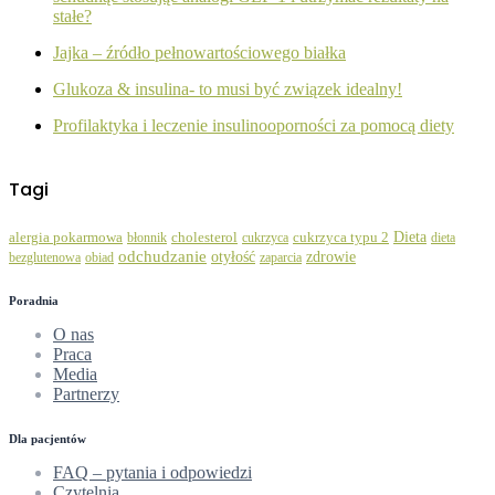
stałe?
Jajka – źródło pełnowartościowego białka
Glukoza & insulina- to musi być związek idealny!
Profilaktyka i leczenie insulinooporności za pomocą diety
Tagi
Dieta
alergia pokarmowa
błonnik
cholesterol
cukrzyca
cukrzyca typu 2
dieta
odchudzanie
zdrowie
otyłość
bezglutenowa
obiad
zaparcia
Poradnia
O nas
Praca
Media
Partnerzy
Dla pacjentów
FAQ – pytania i odpowiedzi
Czytelnia