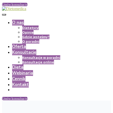
Umów konsultację
O nas
Dietetycy
Opinie
Gdzie jesteśmy?
O poradni
Oferta
Konsultacje
Konsultacje w poradni
Konsultacje online
Dieta
Webinaria
Cennik
Kontakt
Umów konsultację