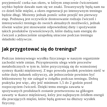
przyjemność czeka nas okres, w którym zmęczenie ćwiczeniami
szybko będzie dawało nam się we znaki. Towarzyszyły będą nam na
co dzień bóle mięśni, a okres regeneracji po intensywnym treningu
będzie długi. Możemy jednak pomóc sobie przejść ten pierwszy
etap. Podstawą jest oczywiście dostosowanie rodzaju ćwiczeń i
intensywności treningu do swoich aktualnych możliwości, jednak
równie ważne jest stosowanie odpowiedniej diety i spożywanie
takich produktów żywnościowych, które dadzą nam energię do
ćwiczeń a jednocześnie uzupełnią utracone podczas treningu
składniki odżywcze.
Jak przygotować się do treningu?
Podczas intensywnego wysiłku fizycznego w naszym organizmie
zachodzi wiele zmian. Przyspieszeniu ulega wiele procesów
metabolicznych w tym te, które przyczyniają się do wzmożonej
syntezy tkanki mięśniowej. Z tego powodu posiłek powinien nieść w
sobie duży ładunek odżywczy, ale jednocześnie powinien być
lekkostrawny by nie zalegał w żołądku podczas treningu. Dobrą
praktyka jest więc, aby jeść minimum 1,5 do 2 godzin przed
rozpoczęciem ćwiczeń. Dzięki temu energia zawarta w
spożywanych produktach zostanie przetworzona na glikogen
zawarty w tkance mięśniowej, który jest najlepszym źródłem energii
dla pracujących mięśni, które będą gotowe na dłuższy wysiłek
fizyczny.