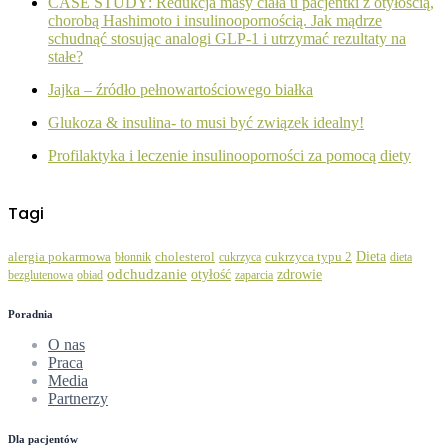
CASE STUDY: Redukcja masy ciała u pacjentki z otyłością,
chorobą Hashimoto i insulinoopornością. Jak mądrze
schudnąć stosując analogi GLP-1 i utrzymać rezultaty na
stałe?
Jajka – źródło pełnowartościowego białka
Glukoza & insulina- to musi być związek idealny!
Profilaktyka i leczenie insulinooporności za pomocą diety
Tagi
Dieta
alergia pokarmowa
błonnik
cholesterol
cukrzyca
cukrzyca typu 2
dieta
odchudzanie
zdrowie
otyłość
bezglutenowa
obiad
zaparcia
Poradnia
O nas
Praca
Media
Partnerzy
Dla pacjentów