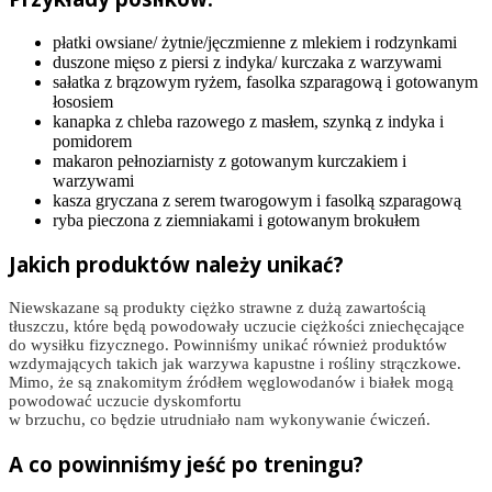
płatki owsiane/ żytnie/jęczmienne z mlekiem i rodzynkami
duszone mięso z piersi z indyka/ kurczaka z warzywami
sałatka z brązowym ryżem, fasolka szparagową i gotowanym
łososiem
kanapka z chleba razowego z masłem, szynką z indyka i
pomidorem
makaron pełnoziarnisty z gotowanym kurczakiem i
warzywami
kasza gryczana z serem twarogowym i fasolką szparagową
ryba pieczona z ziemniakami i gotowanym brokułem
Jakich produktów należy unikać?
Niewskazane są produkty ciężko strawne z dużą zawartością
tłuszczu, które będą powodowały uczucie ciężkości zniechęcające
do wysiłku fizycznego. Powinniśmy unikać również produktów
wzdymających takich jak warzywa kapustne i rośliny strączkowe.
Mimo, że są znakomitym źródłem węglowodanów i białek mogą
powodować uczucie dyskomfortu
w brzuchu, co będzie utrudniało nam wykonywanie ćwiczeń.
A co powinniśmy jeść po treningu?