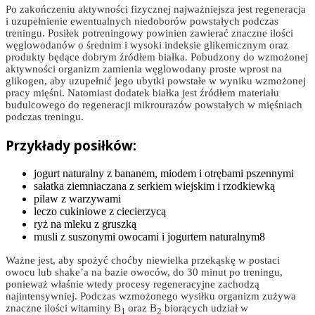
Po zakończeniu aktywności fizycznej najważniejsza jest regeneracja
i uzupełnienie ewentualnych niedoborów powstałych podczas
treningu. Posiłek potreningowy powinien zawierać znaczne ilości
węglowodanów o średnim i wysoki indeksie glikemicznym oraz
produkty będące dobrym źródłem białka. Pobudzony do wzmożonej
aktywności organizm zamienia węglowodany proste wprost na
glikogen, aby uzupełnić jego ubytki powstałe w wyniku wzmożonej
pracy mięśni. Natomiast dodatek białka jest źródłem materiału
budulcowego do regeneracji mikrourazów powstałych w mięśniach
podczas treningu.
Przykłady posiłków:
jogurt naturalny z bananem, miodem i otrębami pszennymi
sałatka ziemniaczana z serkiem wiejskim i rzodkiewką
pilaw z warzywami
leczo cukiniowe z ciecierzycą
ryż na mleku z gruszką
musli z suszonymi owocami i jogurtem naturalnym8
Ważne jest, aby spożyć choćby niewielka przekąskę w postaci
owocu lub shake’a na bazie owoców, do 30 minut po treningu,
ponieważ właśnie wtedy procesy regeneracyjne zachodzą
najintensywniej. Podczas wzmożonego wysiłku organizm zużywa
znaczne ilości witaminy B
oraz B
biorących udział w
1
2