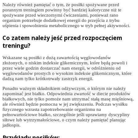
Należy również pamiętać o tym, że posiłki spożywane przed
porannym treningiem powinny być bardziej kaloryczne niż te
spożywane przed wieczornymi ćwiczeniami, ponieważ rano
organizm potrzebuje dodatkowej energii do przejścia z trybu
uśpienia i spowolnienia metabolicznego w tryb pełnej aktywności.
Co zatem należy jeść przed rozpoczęciem
treningu?
Wskazane są posiłki z dużą zawartością węglowodanów
złożonych, o niskim indeksie glikemicznym, które będą powoli i
przez wiele godzin dostarczać nam energii, w odróżnieniu od
węglowodanów prostych o wysokim indeksie glikemicznym, które
dadzą na
m tylko krótkotrwały zastrzyk energii.
Ponadto ważnym składnikiem odżywczym, o którym nie należy
zapominać jest białko. Odpowiednia zwartość w diecie produktów
białkowych, nie tylko pomoże nam utrzymać stałą masę mięśniową,
ale również będzie pomocna w jej zwiększeniu. Podczas wysiłku
fizycznego wzrasta zapotrzebowanie organizmu na
pełnowartościowe białko, szczególnie jeśli uprawiamy dyscypliny
siłowe lub wytrzymałościowe, o czym należy pamiętać planując
jadłospis.
Przykłady posiłków: