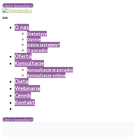
Umów konsultację
O nas
Dietetycy
Opinie
Gdzie jesteśmy?
O poradni
Oferta
Konsultacje
Konsultacje w poradni
Konsultacje online
Dieta
Webinaria
Cennik
Kontakt
Umów konsultację