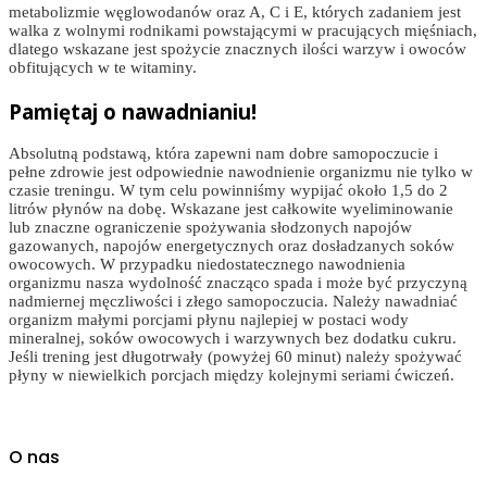
metabolizmie węglowodanów oraz A, C i E, których zadaniem jest
walka z wolnymi rodnikami powstającymi w pracujących mięśniach,
dlatego wskazane jest spożycie znacznych ilości warzyw i owoców
obfitujących w te witaminy.
Pamiętaj o nawadnianiu!
Absolutną podstawą, która zapewni nam dobre samopoczucie i
pełne zdrowie jest odpowiednie nawodnienie organizmu nie tylko w
czasie treningu. W tym celu powinniśmy wypijać około 1,5 do 2
litrów płynów na dobę. Wskazane jest całkowite wyeliminowanie
lub znaczne ograniczenie spożywania słodzonych napojów
gazowanych, napojów energetycznych oraz dosładzanych soków
owocowych. W przypadku niedostatecznego nawodnienia
organizmu nasza wydolność znacząco spada i może być przyczyną
nadmiernej męczliwości i złego samopoczucia. Należy nawadniać
organizm małymi porcjami płynu najlepiej w postaci wody
mineralnej, soków owocowych i warzywnych bez dodatku cukru.
Jeśli trening jest długotrwały (powyżej 60 minut) należy spożywać
płyny w niewielkich porcjach między kolejnymi seriami ćwiczeń.
O nas