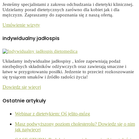
Jesteśmy specjalistami z zakresu odchudzania i dietetyki klinicznej.
Udzielamy porad dietetycznych zarówno dla kobiet jak i dla
mężczyzn. Zapraszamy do zapoznania się z naszą ofertą.
Umówienie wizyty
indywidualny jadłospis
Układamy indywidualne jadłospisy , które zapewniają podaż
niezbędnych składników odżywczych oraz zawierają smaczne i
łatwe w przygotowaniu posiłki. Jedzenie to przecież rozkoszowanie
się tysiącem smaków i źródło radości życia!
Dowiedz się więcej
Ostatnie artykuły
Webinar z dietetykiem: Oś jelito-mózg
Masz podwyższony poziom cholesterolu? Dowiedz się o nim
jak najwięcej