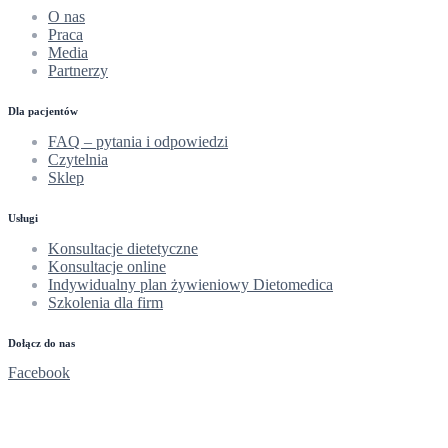
O nas
Praca
Media
Partnerzy
Dla pacjentów
FAQ – pytania i odpowiedzi
Czytelnia
Sklep
Usługi
Konsultacje dietetyczne
Konsultacje online
Indywidualny plan żywieniowy Dietomedica
Szkolenia dla firm
Dołącz do nas
Facebook