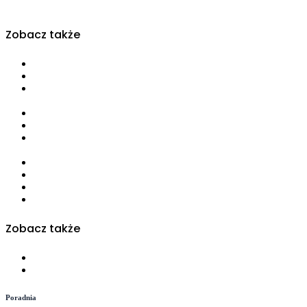
Zobacz także
Odchudzanie
Choroby dietozależne
Choroby autoimmunologiczne, choroba Hashimoto, choroby
tarczycy
Alergie i nietolerancje pokarmowe
Dzieci i młodzież
Kobiety planujące ciążę, kobiety w ciąży, kobiety karmiące
piersią
Zdrowe odżywianie
Żywieniowe wspomaganie płodności
Diety bezglutenowe
Diety wegetariańskie
Zobacz także
Najnowsze szkolenia
Webinaria
Poradnia