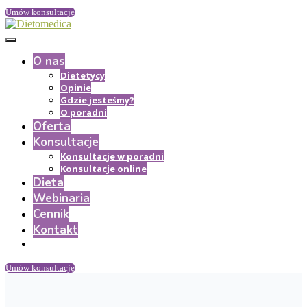
Umów konsultację
O nas
Dietetycy
Opinie
Gdzie jesteśmy?
O poradni
Oferta
Konsultacje
Konsultacje w poradni
Konsultacje online
Dieta
Webinaria
Cennik
Kontakt
Umów konsultację