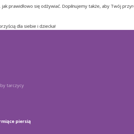
ak prawidłowo się odżywiać. Dopilnujemy także, aby Twój przyro
zyścią dla siebie i dziecka!
by tarczycy
rmiące piersią