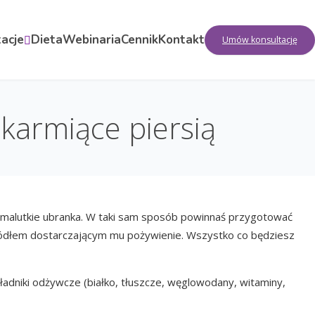
acje
Dieta
Webinaria
Cennik
Kontakt
Umów konsultację
 karmiące piersią
z malutkie ubranka. W taki sam sposób powinnaś przygotować
źródłem dostarczającym mu pożywienie. Wszystko co będziesz
kładniki odżywcze (białko, tłuszcze, węglowodany, witaminy,