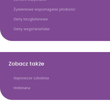
Żywieniowe wspomaganie płodności
Diety bezglutenowe
Diety wegetariańskie
Zobacz także
Najnowsze szkolenia
Webinaria