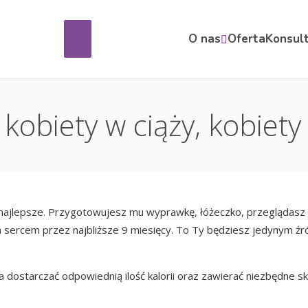
O nas
Oferta
Konsult
 kobiety w ciąży, kobiety
o najlepsze. Przygotowujesz mu wyprawkę, łóżeczko, przeglądas
im sercem przez najbliższe 9 miesięcy. To Ty będziesz jedynym 
na dostarczać odpowiednią ilość kalorii oraz zawierać niezbędne s