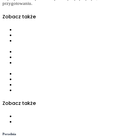
przygotowaniu.
Zobacz także
Odchudzanie
Choroby dietozależne
Choroby autoimmunologiczne, choroba Hashimoto, choroby
tarczycy
Alergie i nietolerancje pokarmowe
Dzieci i młodzież
Kobiety planujące ciążę, kobiety w ciąży, kobiety karmiące
piersią
Zdrowe odżywianie
Żywieniowe wspomaganie płodności
Diety bezglutenowe
Diety wegetariańskie
Zobacz także
Najnowsze szkolenia
Webinaria
Poradnia