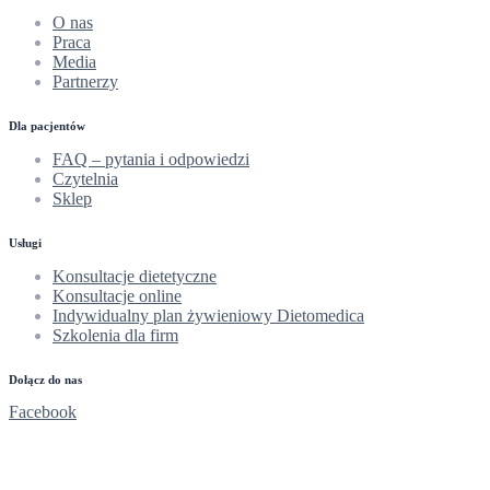
O nas
Praca
Media
Partnerzy
Dla pacjentów
FAQ – pytania i odpowiedzi
Czytelnia
Sklep
Usługi
Konsultacje dietetyczne
Konsultacje online
Indywidualny plan żywieniowy Dietomedica
Szkolenia dla firm
Dołącz do nas
Facebook