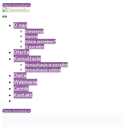
Umów konsultację
O nas
Dietetycy
Opinie
Gdzie jesteśmy?
O poradni
Oferta
Konsultacje
Konsultacje w poradni
Konsultacje online
Dieta
Webinaria
Cennik
Kontakt
Umów konsultację