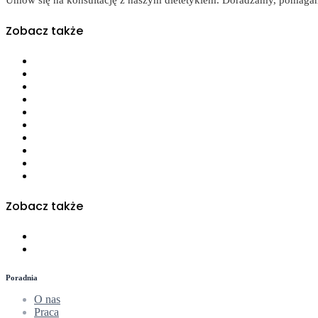
Umów się na konsultację z naszym dietetykiem. Doradzamy, pomagam
Zobacz także
Odchudzanie
Choroby dietozależne
Choroby autoimmunologiczne, choroba Hashimoto, choroby ta
Alergie i nietolerancje pokarmowe
Dzieci i młodzież
Kobiety planujące ciążę, kobiety w ciąży, kobiety karmiące pier
Zdrowe odżywianie
Żywieniowe wspomaganie płodności
Diety bezglutenowe
Diety wegetariańskie
Zobacz także
Najnowsze szkolenia
Webinaria
Poradnia
O nas
Praca