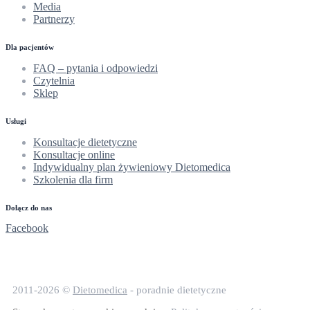
Media
Partnerzy
Dla pacjentów
FAQ – pytania i odpowiedzi
Czytelnia
Sklep
Usługi
Konsultacje dietetyczne
Konsultacje online
Indywidualny plan żywieniowy Dietomedica
Szkolenia dla firm
Dołącz do nas
Facebook
2011-2026 ©
Dietomedica
- poradnie dietetyczne