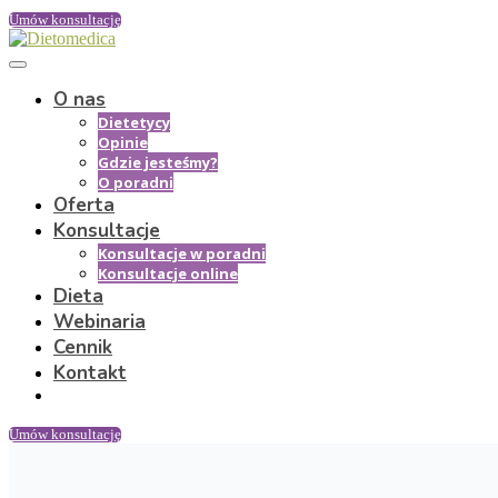
Umów konsultację
O nas
Dietetycy
Opinie
Gdzie jesteśmy?
O poradni
Oferta
Konsultacje
Konsultacje w poradni
Konsultacje online
Dieta
Webinaria
Cennik
Kontakt
Umów konsultację