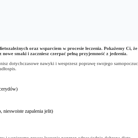
ietozależnych oraz wsparciem w procesie leczenia. Pokażemy Ci, że
 nowe smaki i zaczniesz czerpać pełną przyjemność z jedzenia.
enisz dotychczasowe nawyki i wesprzesz poprawę swojego samopoczu
adłospis.
icerydów)
 nieswoiste zapalenia jelit)