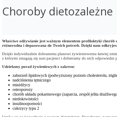
Choroby dietozależne
Właściwe odżywianie jest ważnym elementem profilaktyki chorób d
różnorodna i dopasowana do Twoich potrzeb. Dzięki nam odkryjesz
Dzięki indywidualnie dobranemu planowi żywieniowemu łatwiej zmi
z którymi zmagają się nasi pacjenci i dobieramy do nich odpowiedni j
Udzielamy porad żywieniowych z zakresu:
zaburzeń lipidowych (podwyższony poziom cholesterolu, trigl
nadciśnienia tętniczego
miażdżycy
osteoporozy
chorób układu pokarmowego (zaparcia, zespół jelita drażliwego,
niedokrwistości
insulinooporności
cukrzycy typu 2